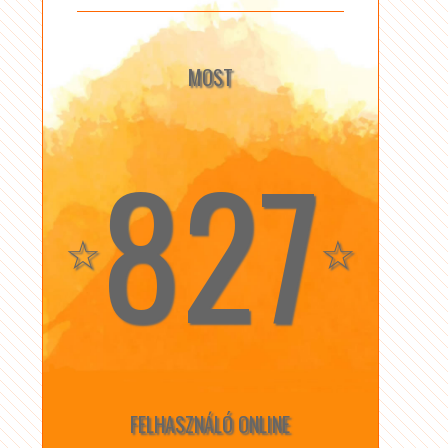
MOST
827
☆
☆
FELHASZNÁLÓ ONLINE