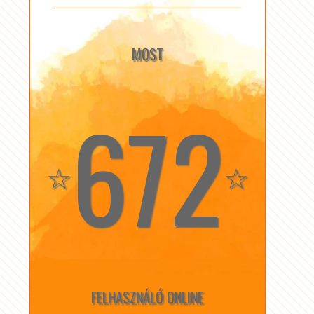
MOST
672
☆
☆
FELHASZNÁLÓ ONLINE