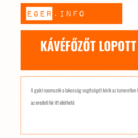
KÁVÉFŐZŐT LOPOTT 
A győri nyomozók a lakosság segítségét kérik az ismeretlen 
az eredeti hír itt elérhető