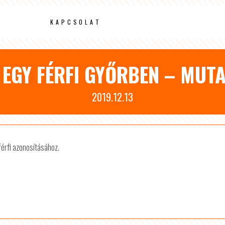
KAPCSOLAT
EGY FÉRFI GYŐRBEN – MUTA
2019.12.13
férfi azonosításához.